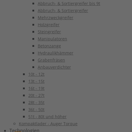
Abbruch- & Sortiergreifer bis 9t
Abbruch- & Sortiergreifer
Mehrzweckgreifer
Holzgreifer
Steingreifer
Manipulatoren
Betonzange
Hydraulikhämmer
Grabenfräsen
Anbauverdichter
10t - 12t
13t - 15t
16t - 19t
20t - 27t
28t - 35t
36t - 50t
51t - 80t und höher
Kompaktlader - Auger Torque
Technologien