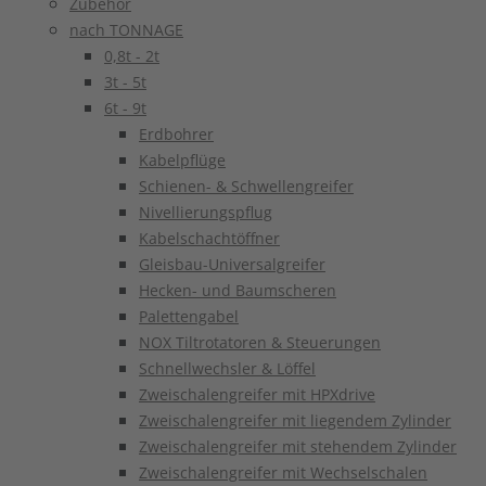
Zubehör
nach TONNAGE
0,8t - 2t
3t - 5t
6t - 9t
Erdbohrer
Kabelpflüge
Schienen- & Schwellengreifer
Nivellierungspflug
Kabelschachtöffner
Gleisbau-Universalgreifer
Hecken- und Baumscheren
Palettengabel
NOX Tiltrotatoren & Steuerungen
Schnellwechsler & Löffel
Zweischalengreifer mit HPXdrive
Zweischalengreifer mit liegendem Zylinder
Zweischalengreifer mit stehendem Zylinder
Zweischalengreifer mit Wechselschalen