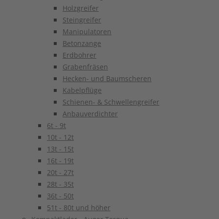
Holzgreifer
Steingreifer
Manipulatoren
Betonzange
Erdbohrer
Grabenfräsen
Hecken- und Baumscheren
Kabelpflüge
Schienen- & Schwellengreifer
Anbauverdichter
6t - 9t
10t - 12t
13t - 15t
16t - 19t
20t - 27t
28t - 35t
36t - 50t
51t - 80t und höher