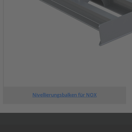
Nivellierungsbalken für NOX
.