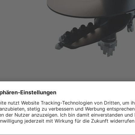
ue für Bagger mit bis zu 45t
Teleskoplader sind eine ökonomische
damente oder Pflanzen. Auch
stallationen stellen für die Erdbohrer