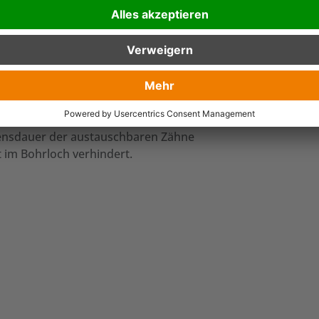
nt Shaft
) sorgt für mehr Sicherheit und
gänglich.
henden Antriebe und jede Anwendung. Ein
en machen diese Bohrschnecken extrem
ensdauer der austauschbaren Zähne
 im Bohrloch verhindert.