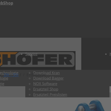
ebShop
Service
Technologie
Download Kran
28t - 35t
/
Erdbohrer
logie
Download Bagger
gie
NOX Software
Ersatzteil Shop
Ersatzteil Preislisten
ToGo Shop
Lieferzeiten Kran
Lieferzeiten Bagger