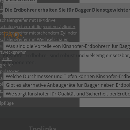
ttengabel
Tiltrotatoren & Steuerungen
Die Erdbohrer erhalten Sie für Bagger Dienstgewichte v
ellwechsler & Löffel
schalengreifer mit HPXdrive
schalengreifer mit liegendem Zylinder
schalengreifer mit stehendem Zylinder
FAQs
schalengreifer mit Wechselschalen
ch- & Sortiergreifer bis 9t
Was sind die Vorteile von Kinshofer-Erdbohrern für Bagg
zweckgreifer
Kinshofer Erdbohrer sind robust und vielseitig einsetzbar
greifer
Komponenten.
greifer
pulatoren
Welche Durchmesser und Tiefen können Kinshofer-Erdb
nzange
ohrer
Gibt es alternative Anbaugeräte für Bagger neben Erdbo
enfräsen
Wie sorgt Kinshofer für Qualität und Sicherheit bei Erdb
en- und Baumscheren
lpflüge
enen- & Schwellengreifer
.
uverdichter
Toplinks
ohrer