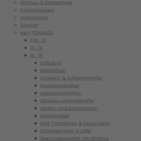
Gleisbau & Gleiswartung
Sonderlösungen
Drehmotoren
Zubehör
nach TONNAGE
0,8t - 2t
3t - 5t
6t - 9t
Erdbohrer
Kabelpflüge
Schienen- & Schwellengreifer
Nivellierungspflug
Kabelschachtöffner
Gleisbau-Universalgreifer
Hecken- und Baumscheren
Palettengabel
NOX Tiltrotatoren & Steuerungen
Schnellwechsler & Löffel
Zweischalengreifer mit HPXdrive