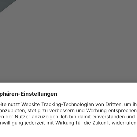
chrottung sowie bei der Zerkleinerung von
Dank des 360° Endlosdrehwerks ist die
5% mehr Kraft und extrem schnelle