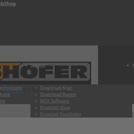
ebShop
Service
Technologie
Download Kran
36t - 50t
/
Mobile Scheren
logie
Download Bagger
gie
NOX Software
Ersatzteil Shop
Ersatzteil Preislisten
ToGo Shop
Lieferzeiten Kran
Lieferzeiten Bagger