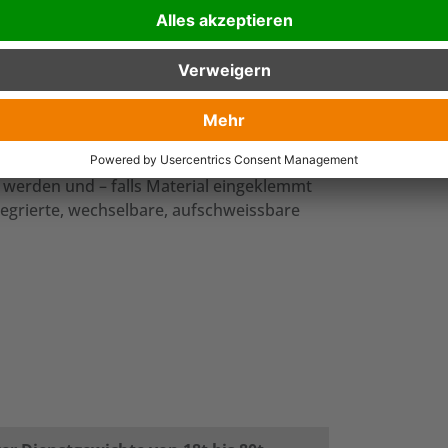
nellwechseladapter ausgestattet.
und Bolzenverschleiß minimiert. Das
etzten Schneidmesser ermöglichen eine
fnungsweite ist ideal für große Schrott-
 werden und – falls Material eingeklemmt
egrierte, wechselbare, aufschweissbare
.