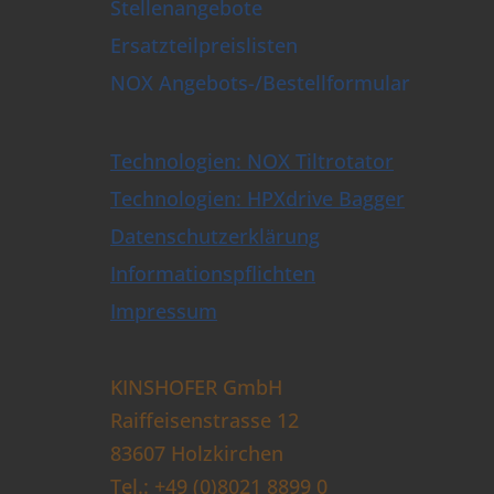
Stellenangebote
lpflüge
enen- & Schwellengreifer
Ersatzteilpreislisten
llierungspflug
NOX Angebots-/Bestellformular
lschachtöffner
sbau-Universalgreifer
en- und Baumscheren
Technologien: NOX Tiltrotator
ttengabel
Tiltrotatoren & Steuerungen
Technologien: HPXdrive Bagger
ellwechsler & Löffel
Datenschutzerklärung
schalengreifer mit HPXdrive
schalengreifer mit liegendem Zylinder
Informationspflichten
schalengreifer mit stehendem Zylinder
Impressum
schalengreifer mit Wechselschalen
ch- & Sortiergreifer bis 9t
uch- & Sortiergreifer
zweckgreifer
KINSHOFER GmbH
greifer
Raiffeisenstrasse 12
greifer
83607 Holzkirchen
pulatoren
nzange
Tel.: +49 (0)8021 8899 0