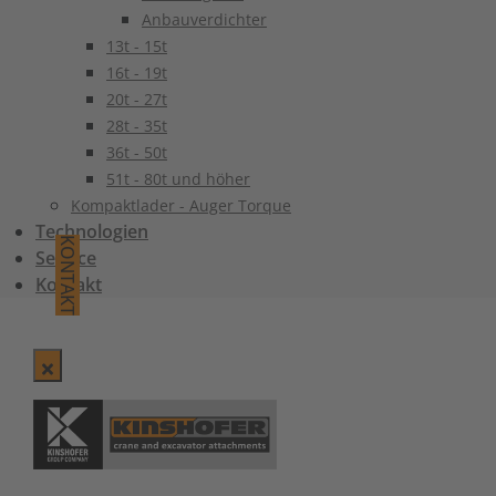
Anbauverdichter
13t - 15t
16t - 19t
20t - 27t
28t - 35t
36t - 50t
51t - 80t und höher
Kompaktlader - Auger Torque
Technologien
KONTAKT
Service
Kontakt