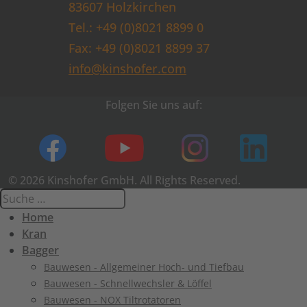
83607 Holzkirchen
Tel.: +49 (0)8021 8899 0
Fax: +49 (0)8021 8899 37
info@kinshofer.com
Folgen Sie uns auf:
© 2026 Kinshofer GmbH. All Rights Reserved.
Home
Kran
Bagger
Bauwesen - Allgemeiner Hoch- und Tiefbau
Bauwesen - Schnellwechsler & Löffel
Bauwesen - NOX Tiltrotatoren