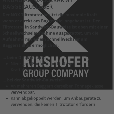
BAGGERAUSLEGER
Der NOX Tiltrotator besitzt die maximale Kraft
wenn er direkt am Baggerstiel angebaut ist. Der
Tiltrotator in Sandwich-Bauweise ist oben mit einer
Schnellwechselaufnahme ausgestattet, um die
Aufnahme mit einem Schnellwechsler am
Baggerstiel zu ermöglichen.
… beim Direktanbau:
Niedrigere Bauhöhe und höhere
Kraftübertragung.
… bei der Sandwich-Bauweise:
An mehreren Baggern derselben Tonnageklasse
verwendbar.
Kann abgekoppelt werden, um Anbaugeräte zu
verwenden, die keinen Tiltrotator erfordern