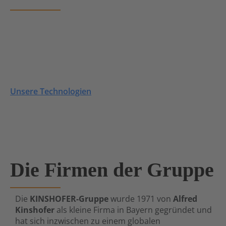
Erfahren Sie hier mehr über die einzigartigen
Technologien,
die hinter dem
NOX
und
HPXdrive
stehen.
Immer auf dem neuesten Stand zu Ihrem Vorteil!
Unsere Technologien
Die Firmen der Gruppe
Die
KINSHOFER-Gruppe
wurde 1971 von
Alfred
Kinshofer
als kleine Firma in Bayern gegründet und
hat sich inzwischen zu einem globalen