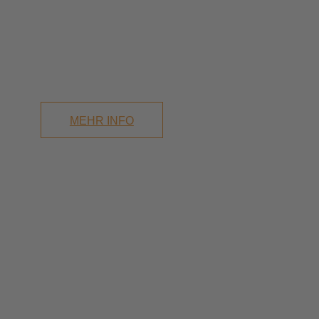
TILTROTATOR BIS 2,6T
Klein genug, um zu überraschen. Groß
genug, um zu begeistern!
MEHR INFO