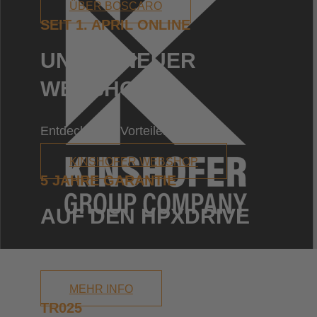
ÜBER BOSCARO
SEIT 1. APRIL ONLINE
UNSER NEUER
WEBSHOP
Entdecke alle Vorteile!
KINSHOFER WEBSHOP
5 JAHRE GARANTIE
AUF DEN HPXDRIVE
Weil Du mehr verdienst als nur 2 Jahre!
MEHR INFO
TR025