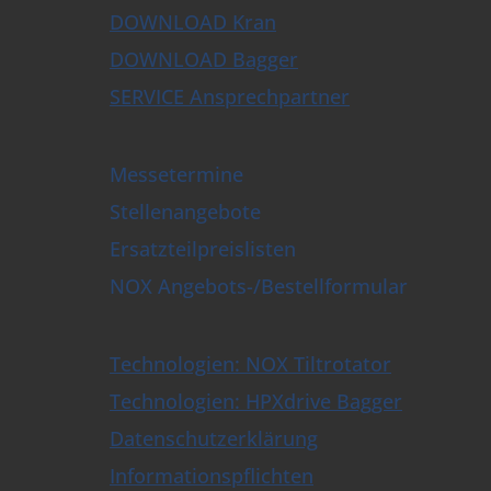
lpflüge
DOWNLOAD Kran
enen- & Schwellengreifer
DOWNLOAD Bagger
llierungspflug
lschachtöffner
SERVICE Ansprechpartner
sbau-Universalgreifer
en- und Baumscheren
ttengabel
Messetermine
Tiltrotatoren & Steuerungen
Stellenangebote
ellwechsler & Löffel
schalengreifer mit HPXdrive
Ersatzteilpreislisten
schalengreifer mit liegendem Zylinder
schalengreifer mit stehendem Zylinder
NOX Angebots-/Bestellformular
schalengreifer mit Wechselschalen
ch- & Sortiergreifer bis 9t
uch- & Sortiergreifer
Technologien: NOX Tiltrotator
zweckgreifer
Technologien: HPXdrive Bagger
greifer
greifer
Datenschutzerklärung
pulatoren
Informationspflichten
nzange