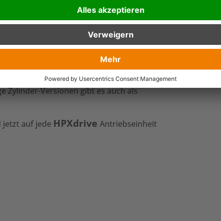
or ausgestattet: niedrige Bauweise trifft
uf Abbruch- und Baustellen!
 langlebig und zuverlässig! Statt durch den
alitativen Hydraulikzylindern betrieben.
e Zylinder-Versionen gibt es auch als
HPXdrive
 jetzt auf jede
Antriebseinheit