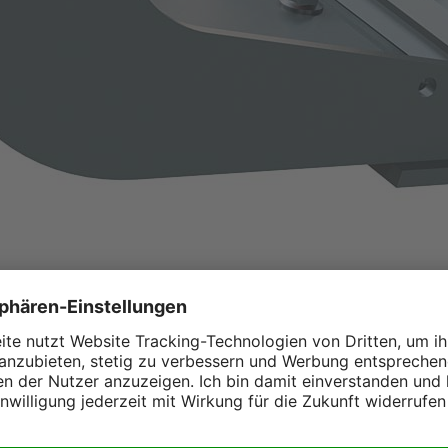
eifer bis 9t:
IS 9T …
 bewährten wartungsarmen und
 erwartet Sie bei der neuen Palette von