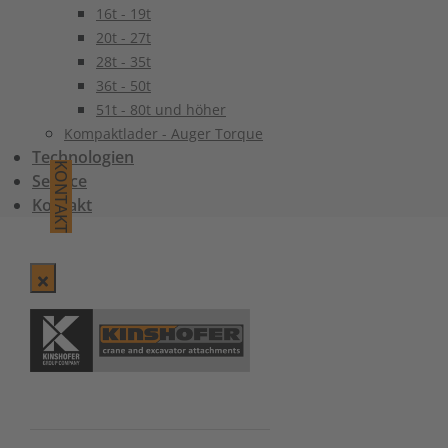
16t - 19t
20t - 27t
28t - 35t
36t - 50t
51t - 80t und höher
Kompaktlader - Auger Torque
Technologien
KONTAKT
Service
Kontakt