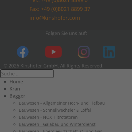
Tel.: +49 (0)8021 8899 0
Fax: +49 (0)8021 8899 37
info@kinshofer.com
Folgen Sie uns auf:
© 2026 Kinshofer GmbH. All Rights Reserved.
Home
Kran
Bagger
Bauwesen - Allgemeiner Hoch- und Tiefbau
Bauwesen - Schnellwechsler & Löffel
Bauwesen - NOX Tiltrotatoren
Bauwesen - Galabau und Winterdienst
Bauwesen - Energiewirtschaft, Öl und Gas