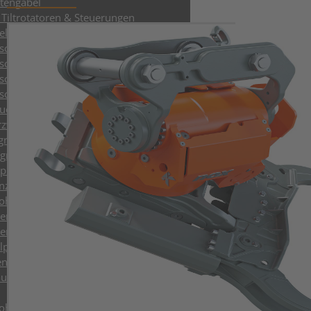
ttengabel
Tiltrotatoren & Steuerungen
ellwechsler & Löffel
schalengreifer mit HPXdrive
schalengreifer mit liegendem Zylinder
schalengreifer mit stehendem Zylinder
schalengreifer mit Wechselschalen
ch- & Sortiergreifer bis 9t
zweckgreifer
greifer
greifer
pulatoren
nzange
ohrer
enfräsen
en- und Baumscheren
lpflüge
enen- & Schwellengreifer
uverdichter
ohrer