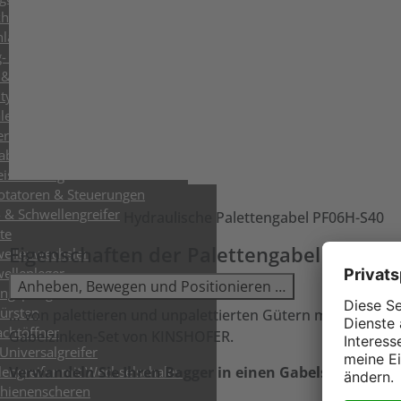
ikhämmer
hlag
 & Industriegreifer
& Sortiergreifer
y Abbruch- & Sortiergreifer
lengreifer
er
abel
eiswartung
rotatoren & Steuerungen
 & Schwellengreifer
Hydraulische Palettengabel PF06H-S40
te
Eigenschaften der Palettengabel für Ba
ellenwechsler
ellenleger
Anheben, Bewegen und Positionieren …
ungspflug
ürsten
… von palettieren und unpalettierten Gütern mit Ihrem B
chtöffner
Gabelzinken-Set von KINSHOFER.
Universalgreifer
engreifer mit Wechselschalen
Verwandeln Sie Ihren Bagger in einen Gabelstapler.
chienenscheren