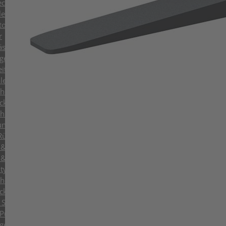
chsler & Löffel
engreifer mit Wechselschalen
toren
r
äsen
üge
eitung
lengreifer
cheren
ick Prozessoren
chienenscheren
und Baumscheren
Rückbau
& Sortiergreifer bis 9t
& Sortiergreifer
y Abbruch- & Sortiergreifer
cheren
ick Prozessoren
 Scheren
 Pulverisierer
ge