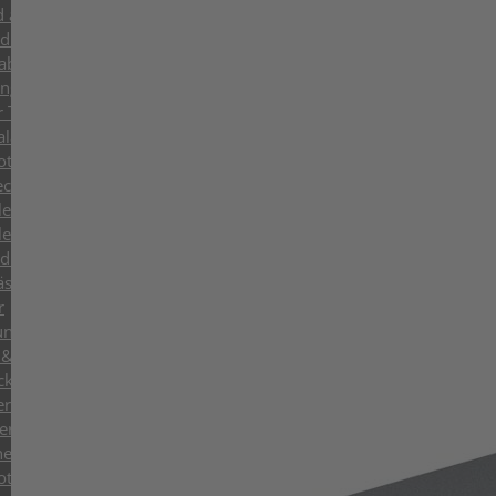
nd andere Anbaugeräte für NOX
dichter für NOX
abel für NOX
ungsbalken für NOX
or TR025
alabau und Winterdienst
rotatoren & Steuerungen
chsler & Löffel
engreifer mit HPXdrive
engreifer mit liegendem Zylinder
dichter
äsen
r
und Baumscheren
& Sortiergreifer bis 9t
kgreifer
er
er
ergiewirtschaft, Öl und Gas
rotatoren & Steuerungen