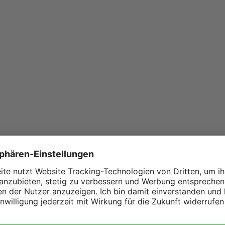
gger PFM und PFH:
agger ist kein Problem mit dem PFM / PFH