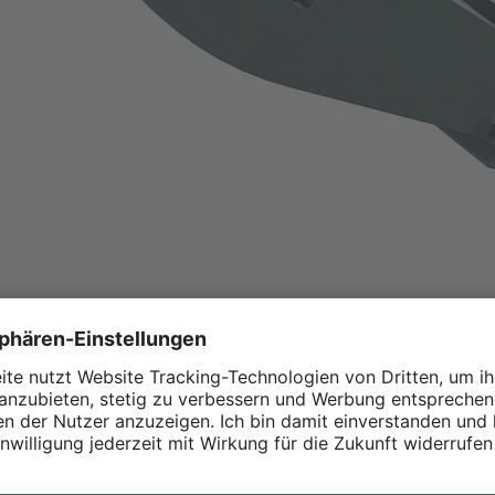
eifer:
che Arbeiten in mitunter sehr
wendungsgebieten gerecht zu werden,
unterschiedlicher Größe. Des Weiteren
stgewicht
zu unserer Auswahl. Wir