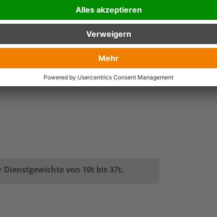
r Maschinen für Bagger mit einem
pter zur Anbringung an den Bagger vor. Im
oße Firmen aus vielen Branchen mit
R produziert Bauwerkzeuge mit exzellenten
.
r Dienstgewichte von 10t bis 37t.