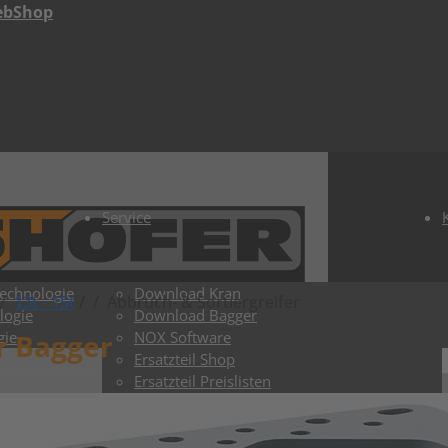
ebShop
Service
Technologie
Download Kran
13t - 15t
/
Abbruch- & Sortiergreifer
logie
Download Bagger
r Bagger
gie
NOX Software
Ersatzteil Shop
Ersatzteil Preislisten
ToGo Shop
Lieferzeiten Kran
Lieferzeiten Bagger