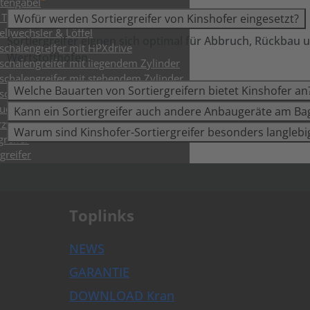
ttengabel
Tiltrotatoren & Steuerungen
Wofür werden Sortiergreifer von Kinshofer eingesetzt?
ellwechsler & Löffel
Sortiergreifer eignen sich optimal für Abbruch, Rückbau un
schalengreifer mit HPXdrive
Wertstoffhöfen.
schalengreifer mit liegendem Zylinder
schalengreifer mit stehendem Zylinder
Welche Bauarten von Sortiergreifern bietet Kinshofer an
schalengreifer mit Wechselschalen
ch- & Sortiergreifer bis 9t
Kann ein Sortiergreifer auch andere Anbaugeräte am Ba
zweckgreifer
Warum sind Kinshofer-Sortiergreifer besonders langlebi
greifer
greifer
pulatoren
.
nzange
ohrer
Toplinks
enfräsen
en- und Baumscheren
lpflüge
NEWS
enen- & Schwellengreifer
GARANTIE
uverdichter
DOWNLOAD Kran
ohrer