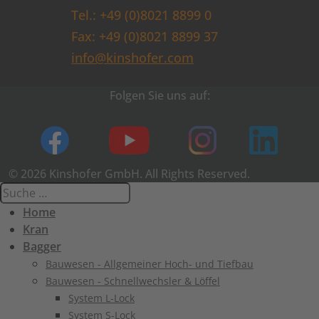
Tel.: +49 (0)8021 8899 0
Fax: +49 (0)8021 8899 37
info@kinshofer.com
Folgen Sie uns auf:
© 2026 Kinshofer GmbH. All Rights Reserved.
Home
Kran
Bagger
Bauwesen - Allgemeiner Hoch- und Tiefbau
Bauwesen - Schnellwechsler & Löffel
System L-Lock
System S-Lock