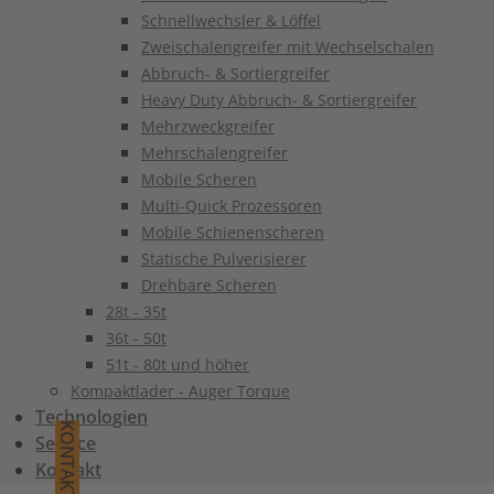
Schnellwechsler & Löffel
Zweischalengreifer mit Wechselschalen
Abbruch- & Sortiergreifer
Heavy Duty Abbruch- & Sortiergreifer
Mehrzweckgreifer
Mehrschalengreifer
Mobile Scheren
Multi-Quick Prozessoren
Mobile Schienenscheren
Statische Pulverisierer
Drehbare Scheren
28t - 35t
36t - 50t
51t - 80t und höher
Kompaktlader - Auger Torque
Technologien
KONTAKT
Service
Kontakt