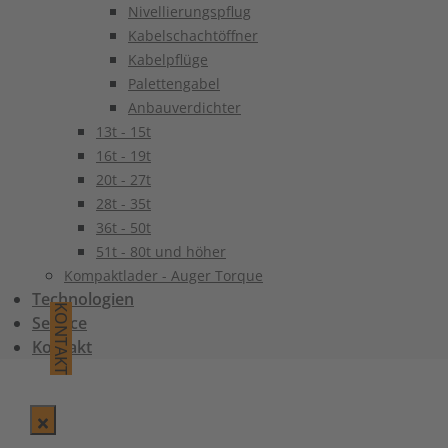
Nivellierungspflug
Kabelschachtöffner
Kabelpflüge
Palettengabel
Anbauverdichter
13t - 15t
16t - 19t
20t - 27t
28t - 35t
36t - 50t
51t - 80t und höher
Kompaktlader - Auger Torque
Technologien
KONTAKT
Service
Kontakt