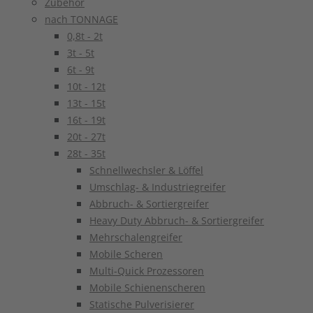
Zubehör
nach TONNAGE
0,8t - 2t
3t - 5t
6t - 9t
10t - 12t
13t - 15t
16t - 19t
20t - 27t
28t - 35t
Schnellwechsler & Löffel
Umschlag- & Industriegreifer
Abbruch- & Sortiergreifer
Heavy Duty Abbruch- & Sortiergreifer
Mehrschalengreifer
Mobile Scheren
Multi-Quick Prozessoren
Mobile Schienenscheren
Statische Pulverisierer