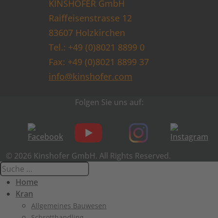
KINSHOFER GmbH
Raiffeisenstrasse 12
83607 Holzkirchen
Tel.: +49 (0)8021 8899 0
Fax: +49 (0)8021 8899 37
info@kinshofer.com
Folgen Sie uns auf:
© 2026 Kinshofer GmbH. All Rights Reserved.
Home
Kran
Allgemeines Bauwesen
Schrotthandling