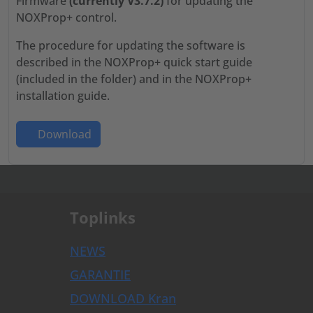
Firmware
(currently V3.7.2)
for updating the
NOXProp+ control.
The procedure for updating the software is
described in the NOXProp+ quick start guide
(included in the folder) and in the NOXProp+
installation guide.
Download
.
Toplinks
NEWS
GARANTIE
DOWNLOAD Kran