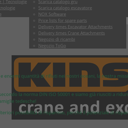
e | Tecnologie
Scarica catalogo gru
cnologie
Scarica catalogo escavatore
e
NOX Software
Price lists for spare parts
Delivery times Excavator Attachments
Delivery times Crane Attachments
Negozio di ricambi
Negozio ToGo
 enormi quantità di rifiuti nei nostri oceani, la nostra miss
secondo la norma DIN ISO 50001 e siamo già riusciti a ridurr
amiglie tedesche!
riori possibilità di risparmio, perché il potenziale di risp