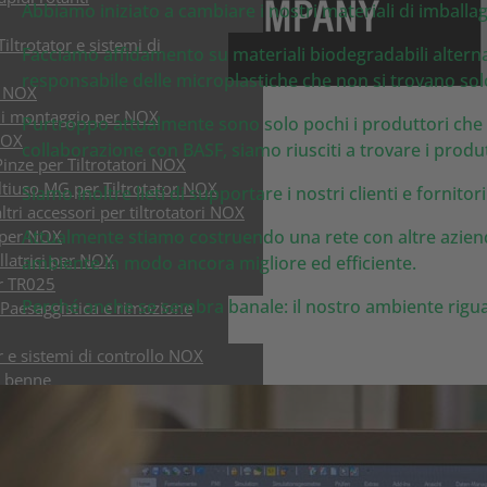
Abbiamo iniziato a cambiare i nostri materiali di imballag
iltrotator e sistemi di
Facciamo affidamento su materiali biodegradabili alternat
responsabile delle microplastiche che non si trovano so
o NOX
di montaggio per NOX
Purtroppo attualmente sono solo pochi i produttori che 
NOX
collaborazione con BASF, siamo riusciti a trovare i produt
inze per Tiltrotatori NOX
tiuso MG per Tiltrotator NOX
Siamo inoltre lieti di supportare i nostri clienti e fornit
ltri accessori per tiltrotatori NOX
 per NOX
Attualmente stiamo costruendo una rete con altre aziende
llatrici per NOX
ambiente in modo ancora migliore ed efficiente.
or TR025
Perché anche se sembra banale: il nostro ambiente riguar
 Paesaggistica e rimozione
or e sistemi di controllo NOX
e benne
alve con trasmissione HPXdrive
alve con cilindro orizzontale
ezionatrici e da demolizione fino a