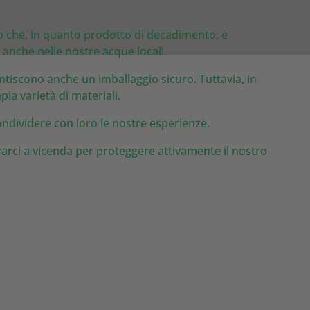
io che, in quanto prodotto di decadimento, è
anche nelle nostre acque locali.
tiscono anche un imballaggio sicuro. Tuttavia, in
ia varietà di materiali.
 condividere con loro le nostre esperienze.
rarci a vicenda per proteggere attivamente il nostro