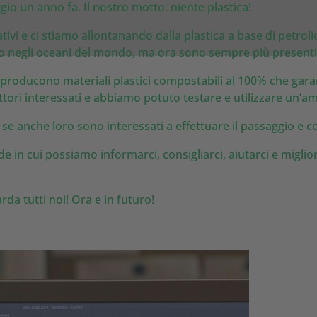
gio un anno fa. Il nostro motto: niente plastica!
ivi e ci stiamo allontanando dalla plastica a base di petrol
lo negli oceani del mondo, ma ora sono sempre più presenti 
producono materiali plastici compostabili al 100% che garan
tori interessati e abbiamo potuto testare e utilizzare un’amp
ori se anche loro sono interessati a effettuare il passaggio e
 in cui possiamo informarci, consigliarci, aiutarci e miglio
da tutti noi! Ora e in futuro!