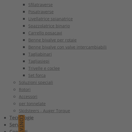
Sfilatraverse
Posatraverse
Livellatrice spianatrice
Spazzolatrice binario
Carrello posacavi
Benne bivalve per rotaie
Benne bivalve con valve intercambiabili
Tagliabinari
Tagliasiepi
Trivelle e coclee
Set forca
Soluzioni speciali
Rotori
Accessori
per tonnelate
Skidsteers - Auger Torque
Tecnologie
CONTATTO
Servizi
Contatti