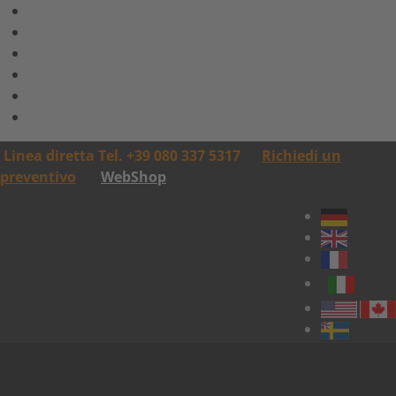
Linea diretta Tel. +39 080 337 5317
Richiedi un
preventivo
WebShop