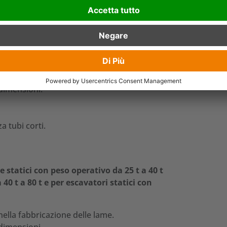
vatori mobili e statici con peso operativo
 (T20V) o 400 HB (T30V) per la fabbricazione
 dimensioni.
a tubi corti.
 statici con peso operativo da 25 t a 40 t
40 t a 80 t e per escavatori statici con
 nella fabbricazione delle lame.