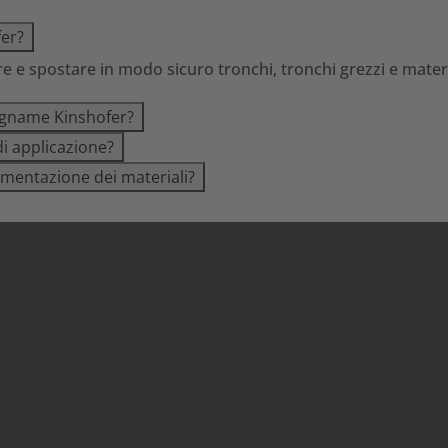
fer?
e e spostare in modo sicuro tronchi, tronchi grezzi e materi
 legname Kinshofer?
di applicazione?
imentazione dei materiali?