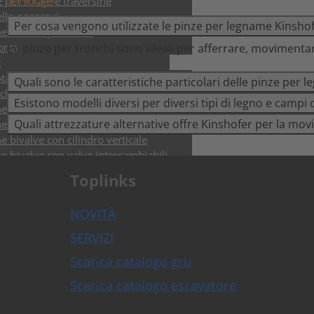
 per rotaie e traversine
ello posacavi
Per cosa vengono utilizzate le pinze per legname Kinsho
e bivalve per rotaie
orca
Le pinze per tronchi sono ideali per afferrare, movimentar
t
otator e sistemi di controllo NOX
Quali sono le caratteristiche particolari delle pinze per
cchi e benne
Esistono modelli diversi per diversi tipi di legno e campi 
e bivalve con trasmissione HPXdrive
Quali attrezzature alternative offre Kinshofer per la mov
e bivalve con cilindro orizzontale
 bivalve con cilindro verticale
e bivalve con valve intercambiabili
 selezionatrici e da demolizione fino a
Toplinks
 selezionatrici
NOVITÀ
e multiuso
e per legname
SERVIZI
e per roccia
Scarica catalogo gru
polatori
lli idraulici
Scarica catalogo escavatore
afossi
lle e coclee