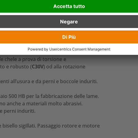
ve benne mordenti da ripresa durevole della
ne forte e robusta.
carichi a grana fine come ad esempio
le chele a prova di torsione e
to e robusto (
C30V
) od alla rotazione
enti all’usura e da perni e boccole induriti.
iaio 500 HB per la fabbricazione delle lame.
ono anche a materiali molto abrasivi.
 perni induriti.
 bisello sigillati. Passaggio rotore e motore