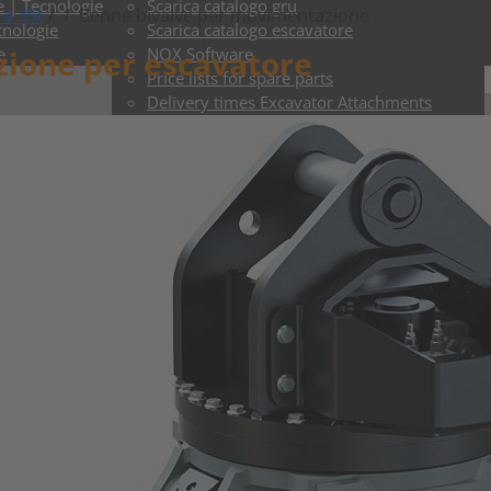
e | Tecnologie
Scarica catalogo gru
 a 35t
/
Benne bivalve per movimentazione
cnologie
Scarica catalogo escavatore
ione per escavatore
e
NOX Software
Price lists for spare parts
Delivery times Excavator Attachments
Delivery times Crane Attachments
Negozio di ricambi
Negozio ToGo