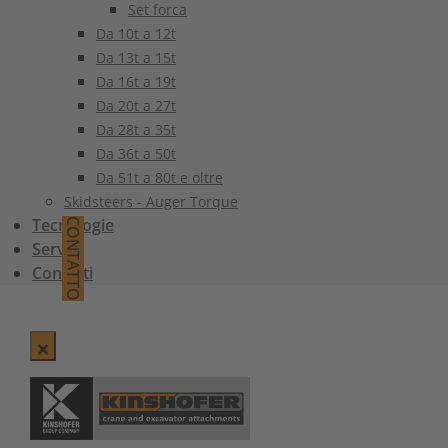
Set forca
Da 10t a 12t
Da 13t a 15t
Da 16t a 19t
Da 20t a 27t
Da 28t a 35t
Da 36t a 50t
Da 51t a 80t e oltre
Skidsteers - Auger Torque
Tecnologie
CONTATTO
Servizi
Contatti