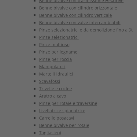
Benne bivalve con trasmissione HPXdrive
Benne bivalve con cilindro orizzontale
Benne bivalve con cilindro verticale
Benne bivalve con valve intercambiabili
Pinze selezionatrici e da demolizione fino a 9t
Pinze selezionatrici
Pinze multiuso
Pinze per legname
Pinze per roccia
Manipolatori
Martelli idraulici
Scavafossi
Trivelle e coclee
Aratro a cavo
Pinze per rotaie e traversine
Livellatrice spianatrice
Carrello posacavi
Benne bivalve per rotaie
Tagliasiepi