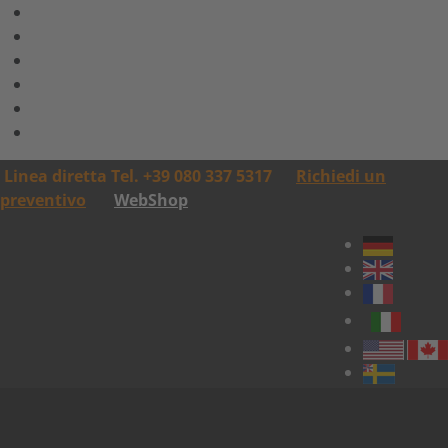
Linea diretta Tel. +39 080 337 5317
Richiedi un
preventivo
WebShop