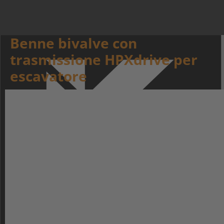
Benne bivalve con
trasmissione HPXdrive per
escavatore