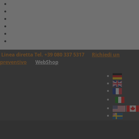
Linea diretta Tel. +39 080 337 5317
Richiedi un
preventivo
WebShop