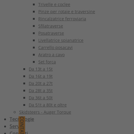
Trivelle e coclee
Pinze per rotaie e traversine
Rincalzatrice ferroviaria
Sfilatraverse
Posatraverse
Livellatrice spianatrice
Carrello posacavi
Aratro a cavo
Set forca
Da 13t a 15t
Da 16t a 19t
Da 20t a 27t
Da 28t a 35t
Da 36t a 50t
Da 51t a 80t e oltre
Skidsteers - Auger Torque
Tecnologie
CONTATTO
Servizi
Contatti