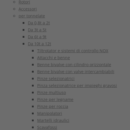
Rotori
Accessori
per tonnelate
Da 0,8t a 2t
Da 3t a 5t
Da 6t a 9t
Da 10t a 12t
Tiltrotator e sistemi di controllo NOX
Attacchi e benne
Benne bivalve con cilindro orizzontale
Benne bivalve con valve intercambiabili
Pinze selezionatrici
Pinza selezionatrice per impieghi gravosi
Pinze multiuso
Pinze per legname
Pinze per roccia
Manipolatori
Martelli idraulici
Scavafossi