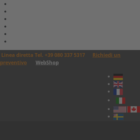
Linea diretta Tel. +39 080 337 5317
Richiedi un
preventivo
WebShop