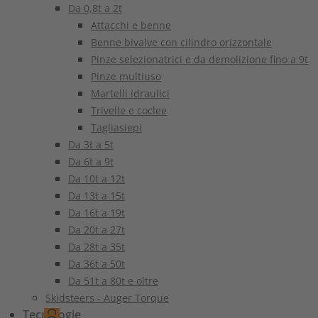
Da 0,8t a 2t
Attacchi e benne
Benne bivalve con cilindro orizzontale
Pinze selezionatrici e da demolizione fino a 9t
Pinze multiuso
Martelli idraulici
Trivelle e coclee
Tagliasiepi
Da 3t a 5t
Da 6t a 9t
Da 10t a 12t
Da 13t a 15t
Da 16t a 19t
Da 20t a 27t
Da 28t a 35t
Da 36t a 50t
Da 51t a 80t e oltre
Skidsteers - Auger Torque
Tecnologie