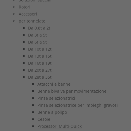
Rotori
Accessori
per tonnelate
Da 0,8t a 2t
Da 3t a 5t
Da 6t a 9t
Da 10t a 12t
Da 13t a 15t
Da 16t a 19t
Da 20t a 27t
Da 28t a 35t
Attacchi e benne
Benne bivalve per movimentazione
Pinze selezionatrici
Pinza selezionatrice per impieghi gravosi
Benne a polipo
Cesoie
Processori Multi-Quick