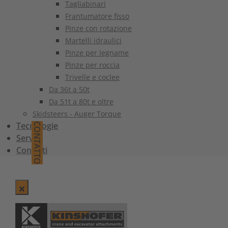
Tagliabinari
Frantumatore fisso
Pinze con rotazione
Martelli idraulici
Pinze per legname
Pinze per roccia
Trivelle e coclee
Da 36t a 50t
Da 51t a 80t e oltre
Skidsteers - Auger Torque
Tecnologie
CONTATTO
Servizi
Contatti