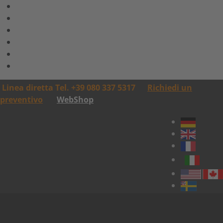
Linea diretta Tel. +39 080 337 5317
Richiedi un
preventivo
WebShop