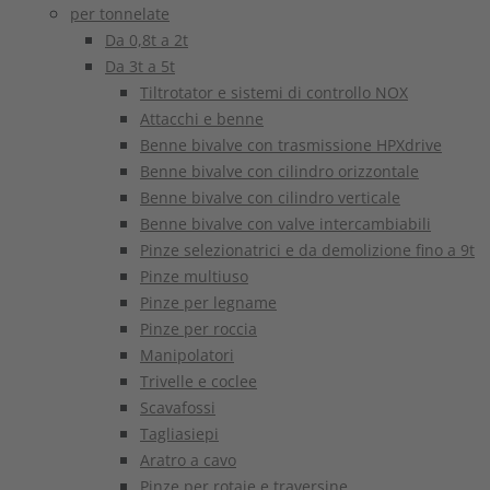
per tonnelate
Da 0,8t a 2t
Da 3t a 5t
Tiltrotator e sistemi di controllo NOX
Attacchi e benne
Benne bivalve con trasmissione HPXdrive
Benne bivalve con cilindro orizzontale
Benne bivalve con cilindro verticale
Benne bivalve con valve intercambiabili
Pinze selezionatrici e da demolizione fino a 9t
Pinze multiuso
Pinze per legname
Pinze per roccia
Manipolatori
Trivelle e coclee
Scavafossi
Tagliasiepi
Aratro a cavo
Pinze per rotaie e traversine