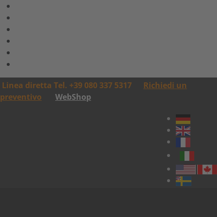
Linea diretta Tel. +39 080 337 5317
Richiedi un
preventivo
WebShop