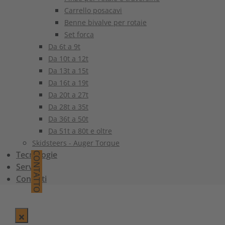
Carrello posacavi
Benne bivalve per rotaie
Set forca
Da 6t a 9t
Da 10t a 12t
Da 13t a 15t
Da 16t a 19t
Da 20t a 27t
Da 28t a 35t
Da 36t a 50t
Da 51t a 80t e oltre
Skidsteers - Auger Torque
Tecnologie
CONTATTO
Servizi
Contatti