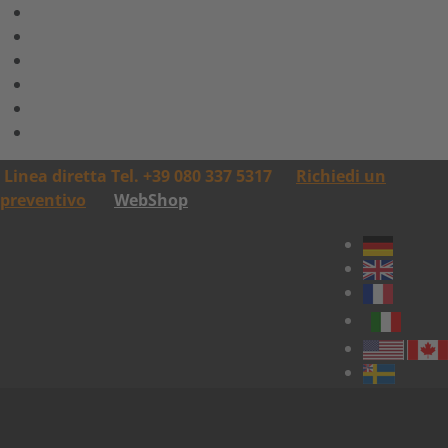
Linea diretta Tel. +39 080 337 5317
Richiedi un
preventivo
WebShop