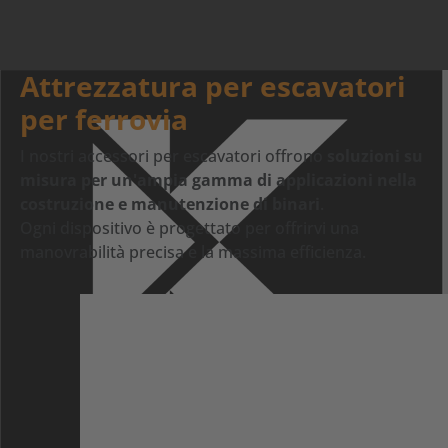
Attrezzatura per escavatori
per ferrovia
I nostri accessori per escavatori offrono
soluzioni su
misura per un'ampia gamma di applicazioni nella
costruzione e manutenzione di binari
.
Ogni dispositivo è progettato per offrirvi una
manovrabilità precisa e la massima efficienza.