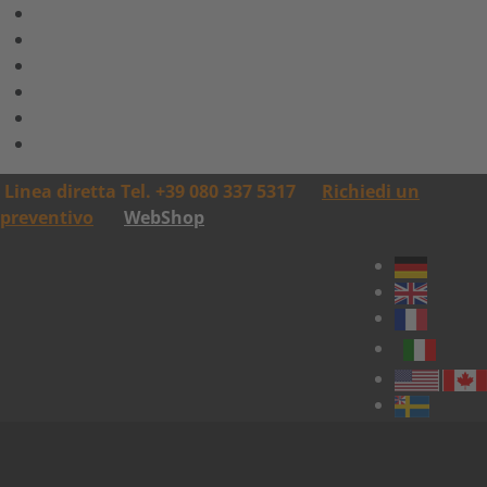
Linea diretta Tel. +39 080 337 5317
Richiedi un
preventivo
WebShop