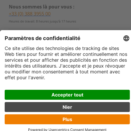
Nous sommes là pour vous :
+33 (0) 388 3955 00
Heures de travail: 8 heures jusqu’à 17 heures
Rappelle moi s'il te plait
Avez vous d'autres questions
?
Utilisez notre
formulaire de
contact
sales-france@kinshofer.com