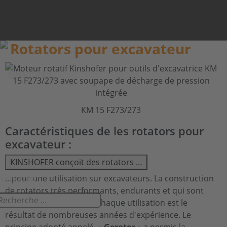
Rotators pour excavateur
KM 15 F273/273
Caractéristiques de les rotators pour
excavateur :
KINSHOFER conçoit des rotators …
Rechercher
…pour une utilisation sur excavateurs. La construction
de rotators très performants, endurants et qui sont
parfaitement adaptés à chaque utilisation est le
résultat de nombreuses années d'expérience. Le