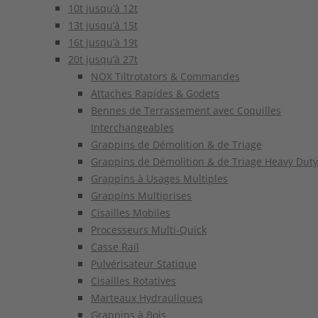
10t jusqu’à 12t
13t jusqu’à 15t
16t jusqu’à 19t
20t jusqu’à 27t
NOX Tiltrotators & Commandes
Attaches Rapides & Godets
Bennes de Terrassement avec Coquilles
Interchangeables
Grappins de Démolition & de Triage
Grappins de Démolition & de Triage Heavy Duty
Grappins à Usages Multiples
Grappins Multiprises
Cisailles Mobiles
Processeurs Multi-Quick
Casse Rail
Pulvérisateur Statique
Cisailles Rotatives
Marteaux Hydrauliques
Grappins à Bois