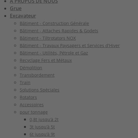
À PROPOS DE NOUS
Grue
Excavateur
Bâtiment - Construction Générale
Bâtiment - Attaches Rapides & Godets
Bâtiment - Tiltrotators NOX
Bâtiment - Travaux Paysagers et Services d'Hiver
Bâtiment - Utilités, Pétrole et Gaz
Recyclage Fers et Métaux
Démolition
Transbordement
Train
Solutions Spéciales
Rotators
Accessoires
pour tonnage
0,8t jusqu’à 2t
3t jusqu’à 5t
6t jusqu’à 9t