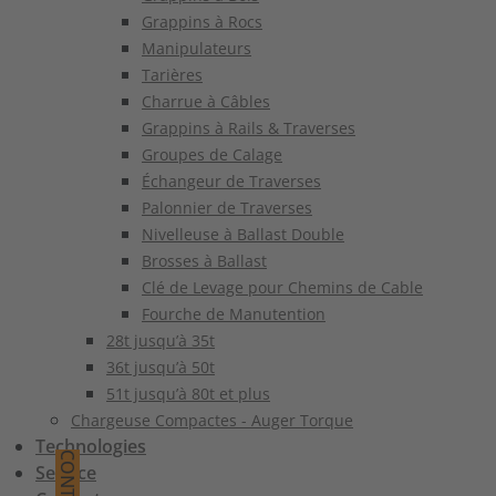
Grappins à Rocs
Manipulateurs
Tarières
Charrue à Câbles
Grappins à Rails & Traverses
Groupes de Calage
Échangeur de Traverses
Palonnier de Traverses
Nivelleuse à Ballast Double
Brosses à Ballast
Clé de Levage pour Chemins de Cable
Fourche de Manutention
28t jusqu’à 35t
36t jusqu’à 50t
51t jusqu’à 80t et plus
Chargeuse Compactes - Auger Torque
Technologies
CONTACT
Service