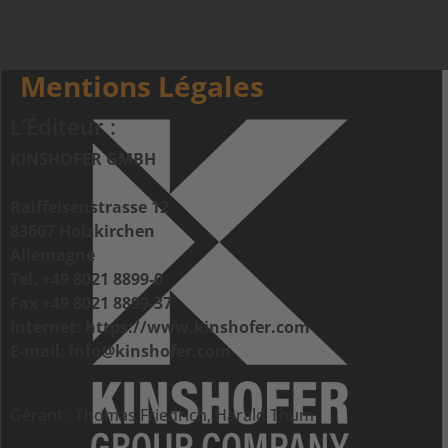
Mentions Légales
L’Éditeur :
KINSHOFER GMBH
Raiffeisenstrasse 12
83607 Holzkirchen
Allemagne
Tel. +49 8021 8899-0
Fax +49 8021 8899-37
Internet: https://www.kinshofer.com
E-mail: info@kinshofer.com
Gérant : Thomas Friedrich, Harald Thum