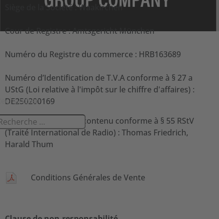
Siège de la Société : Waakirchen
Cour de Registre : Amtsgericht München
Numéro du Registre du commerce : HRB163689
Numéro d’Identification de T.V.A conforme à § 27 a
UStG (Loi relative à l'impôt sur le chiffre d'affaires) :
Rechercher
DE250200169
Responsable pour le contenu conforme à § 55 RStV
(Traité International de Radio) : Thomas Friedrich,
Harald Thum
Conditions Générales de Vente
Clause de non-responsabilité