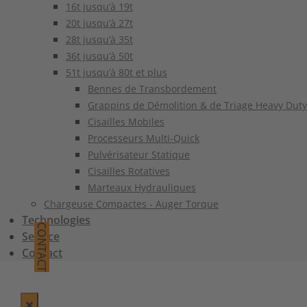
16t jusqu’à 19t
20t jusqu’à 27t
28t jusqu’à 35t
36t jusqu’à 50t
51t jusqu’à 80t et plus
Bennes de Transbordement
Grappins de Démolition & de Triage Heavy Duty
Cisailles Mobiles
Processeurs Multi-Quick
Pulvérisateur Statique
Cisailles Rotatives
Marteaux Hydrauliques
Chargeuse Compactes - Auger Torque
Technologies
CONTACT
Service
Contact