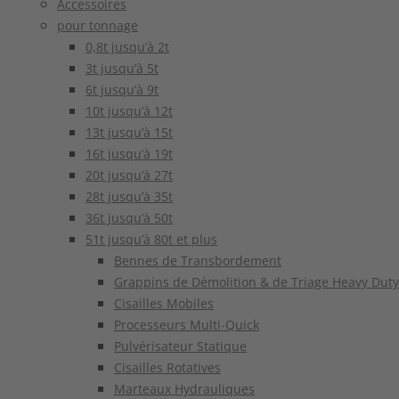
Accessoires
pour tonnage
0,8t jusqu’à 2t
3t jusqu’à 5t
6t jusqu’à 9t
10t jusqu’à 12t
13t jusqu’à 15t
16t jusqu’à 19t
20t jusqu’à 27t
28t jusqu’à 35t
36t jusqu’à 50t
51t jusqu’à 80t et plus
Bennes de Transbordement
Grappins de Démolition & de Triage Heavy Duty
Cisailles Mobiles
Processeurs Multi-Quick
Pulvérisateur Statique
Cisailles Rotatives
Marteaux Hydrauliques