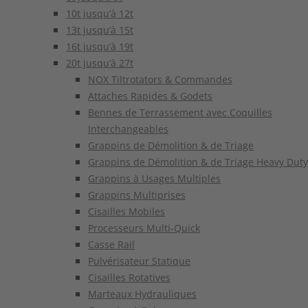
10t jusqu’à 12t
13t jusqu’à 15t
16t jusqu’à 19t
20t jusqu’à 27t
NOX Tiltrotators & Commandes
Attaches Rapides & Godets
Bennes de Terrassement avec Coquilles
Interchangeables
Grappins de Démolition & de Triage
Grappins de Démolition & de Triage Heavy Duty
Grappins à Usages Multiples
Grappins Multiprises
Cisailles Mobiles
Processeurs Multi-Quick
Casse Rail
Pulvérisateur Statique
Cisailles Rotatives
Marteaux Hydrauliques