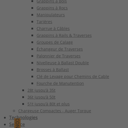
Grappins à Bois
Grappins à Rocs
Manipulateurs
Tarières
Charrue à Câbles
Grappins à Rails & Traverses
Groupes de Calage
Échangeur de Traverses
Palonnier de Traverses
Nivelleuse à Ballast Double
Brosses à Ballast
Clé de Levage pour Chemins de Cable
Fourche de Manutention
28t jusqu’à 35t
36t jusqu’à 50t
51t jusqu’à 80t et plus
Chargeuse Compactes - Auger Torque
Technologies
Service