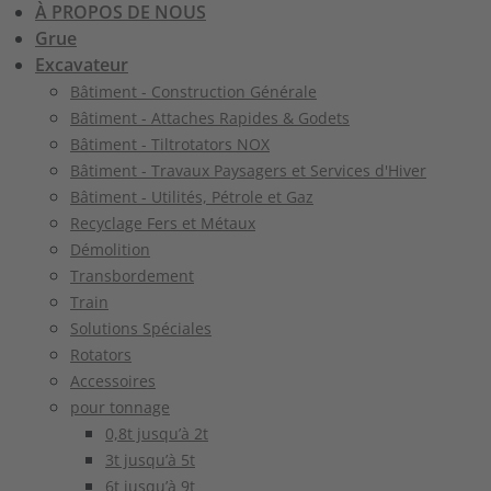
À PROPOS DE NOUS
Grue
Excavateur
Bâtiment - Construction Générale
Bâtiment - Attaches Rapides & Godets
Bâtiment - Tiltrotators NOX
Bâtiment - Travaux Paysagers et Services d'Hiver
Bâtiment - Utilités, Pétrole et Gaz
Recyclage Fers et Métaux
Démolition
Transbordement
Train
Solutions Spéciales
Rotators
Accessoires
pour tonnage
0,8t jusqu’à 2t
3t jusqu’à 5t
6t jusqu’à 9t