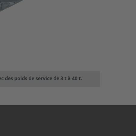
 des poids de service de 3 t à 40 t.