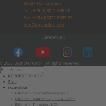
83607 Holzkirchen
Tel.: +49 (0)8021 8899 0
Fax: +49 (0)8021 8899 37
info@kinshofer.com
Suivez-nous :
© 2026 Kinshofer GmbH. All Rights Reserved.
À PROPOS DE NOUS
Grue
Excavateur
Bâtiment - Construction Générale
Bâtiment - Attaches Rapides & Godets
Bâtiment - Tiltrotators NOX