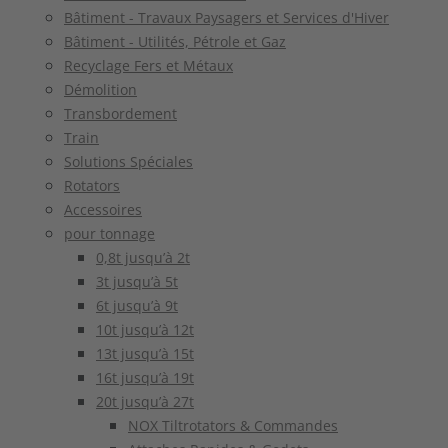
Bâtiment - Travaux Paysagers et Services d'Hiver
Bâtiment - Utilités, Pétrole et Gaz
Recyclage Fers et Métaux
Démolition
Transbordement
Train
Solutions Spéciales
Rotators
Accessoires
pour tonnage
0,8t jusqu’à 2t
3t jusqu’à 5t
6t jusqu’à 9t
10t jusqu’à 12t
13t jusqu’à 15t
16t jusqu’à 19t
20t jusqu’à 27t
NOX Tiltrotators & Commandes